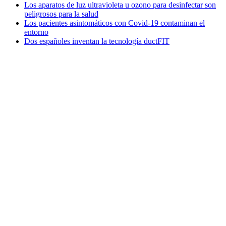
Los aparatos de luz ultravioleta u ozono para desinfectar son
peligrosos para la salud
Los pacientes asintomáticos con Covid-19 contaminan el
entorno
Dos españoles inventan la tecnología ductFIT