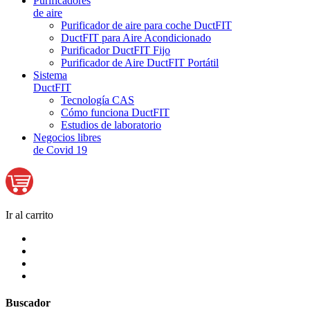
Purificadores
de aire
Purificador de aire para coche DuctFIT
DuctFIT para Aire Acondicionado
Purificador DuctFIT Fijo
Purificador de Aire DuctFIT Portátil
Sistema
DuctFIT
Tecnología CAS
Cómo funciona DuctFIT
Estudios de laboratorio
Negocios libres
de Covid 19
Ir al carrito
Buscador