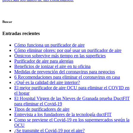
Buscar
Entradas recientes
Cómo funciona un purificador de aire
Cómo eliminar olores: por qué usar un purificador de aire
Ómicron sobrevive más tiempo en las superficies
Purificador de aire para alergias
Beneficios de ionizar el aire en tu oficina
Medidas de prevención del coronavirus para negocios
6 Recomendaciones para eliminar el coronavirus en casa
¿Qué es la calidad del aire interior?
El mejor purificador de aire OCU para eliminar el COVID en
el hogar
El Hospital Virgen de las Nieves de Granada prueba DuctFIT
para eliminar el Covid-19
Tipos de purificadores de aire
Entrevista a los fundadores de la tecnología ductFIT
Como se previene el Covid-19 en los supermercados según la
OCU
¿Se transmite el Covid-19 por el aire?