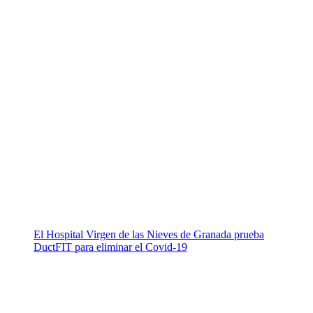
El Hospital Virgen de las Nieves de Granada prueba
DuctFIT para eliminar el Covid-19