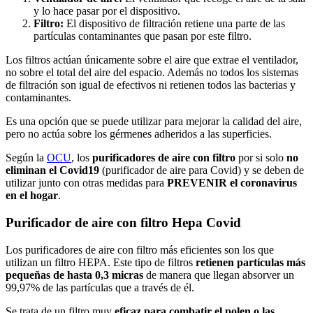
y lo hace pasar por el dispositivo.
Filtro:
El dispositivo de filtración retiene una parte de las
partículas contaminantes que pasan por este filtro.
Los filtros actúan únicamente sobre el aire que extrae el ventilador,
no sobre el total del aire del espacio. Además no todos los sistemas
de filtración son igual de efectivos ni retienen todos las bacterias y
contaminantes.
Es una opción que se puede utilizar para mejorar la calidad del aire,
pero no actúa sobre los gérmenes adheridos a las superficies.
Según la
OCU
, los
purificadores de aire con filtro
por si solo
no
eliminan el Covid19
(purificador de aire para Covid) y se deben de
utilizar junto con otras medidas para
PREVENIR el coronavirus
en el hogar
.
Purificador de aire con filtro Hepa Covid
Los purificadores de aire con filtro más eficientes son los que
utilizan un filtro HEPA. Este tipo de filtros
retienen partículas más
pequeñas de hasta 0,3 micras
de manera que llegan absorver un
99,97% de las partículas que a través de él.
Se trata de un filtro muy
eficaz para combatir el polen o las