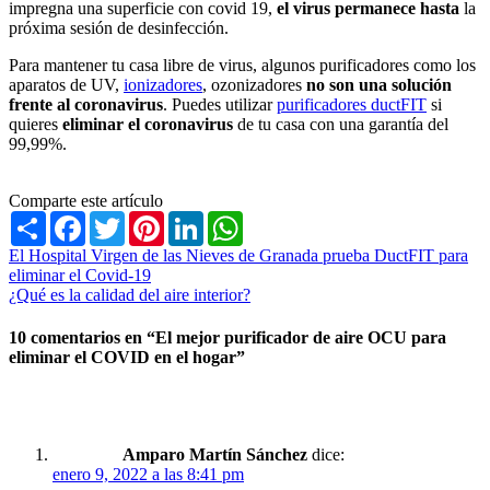
impregna una superficie con covid 19,
el virus permanece hasta
la
próxima sesión de desinfección.
Para mantener tu casa libre de virus, algunos purificadores como los
aparatos de UV,
ionizadores
, ozonizadores
no son una solución
frente al coronavirus
. Puedes utilizar
purificadores ductFIT
si
quieres
eliminar el coronavirus
de tu casa con una garantía del
99,99%.
Comparte este artículo
Share
Facebook
Twitter
Pinterest
LinkedIn
WhatsApp
Navegación
El Hospital Virgen de las Nieves de Granada prueba DuctFIT para
eliminar el Covid-19
de
¿Qué es la calidad del aire interior?
entradas
10 comentarios en “
El mejor purificador de aire OCU para
eliminar el COVID en el hogar
”
Amparo Martín Sánchez
dice:
enero 9, 2022 a las 8:41 pm