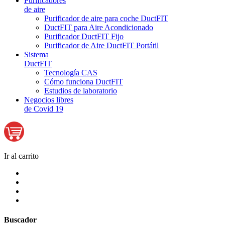
Purificadores
de aire
Purificador de aire para coche DuctFIT
DuctFIT para Aire Acondicionado
Purificador DuctFIT Fijo
Purificador de Aire DuctFIT Portátil
Sistema
DuctFIT
Tecnología CAS
Cómo funciona DuctFIT
Estudios de laboratorio
Negocios libres
de Covid 19
Ir al carrito
Buscador