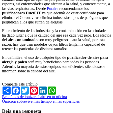
esporas, así enfermedades que afectan a la salud, y concretamente, a
las vías respiratorias. Desde
Puraire
recomendamos los
purificadores DuctFIT
ya que además de estar certificado para
eliminar el Coronavirus elimina todos estos tipos de patógenos que
perjudican a los que sufren de alergias.
El crecimiento de las industrias y la contaminación en las ciudades
ha dado lugar a que la calidad del aire sea cada vez peor. Los efectos
del
aire contaminado
son muy peligrosos para la salud, por esta
razón, hay que usar modelos cuyos filtros tengan la capacidad de
retener las partículas de distintos tamaños.
En definitiva, el uso de cualquier tipo de
purificador de aire para
alergia y polen
será muy beneficioso para todas las personas.
Además, la mayoría de estos equipos son eficientes, silenciosos e
informan sobre la calidad del aire.
Comparte este artículo
Share
Facebook
Twitter
Pinterest
LinkedIn
WhatsApp
Navegación
Beneficios de ionizar el aire en tu oficina
Ómicron sobrevive más tiempo en las superficies
de
entradas
Deja una respuesta