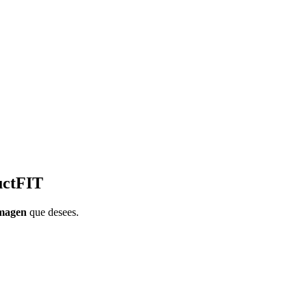
ductFIT
imagen
que desees.